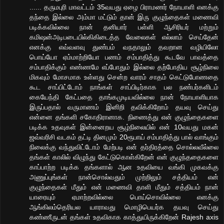
...... தருமபுரி மாவட்டம் 35வயது ஏழை பிராமணர் நோயாளி எனக்கு
தந்தை இல்லை அம்மா மட்டும் தான் இரு குழுந்தைகள் மணைவி
படிக்கவில்லை நான் தனியார் பள்ளி ஆசிரியர் மற்றும்
கமிஷன்அடிபடையில்கிகிடைத்த வேலைகள் எல்லாம் செய்தேன்
எனக்கு எவ்வளவு துண்பம் வநதாலும் தவறான வழியிலோ
பொய்யோ ஏம்மாற்றியோ பணம் சம்பாதித்து கூடவே பாவத்தை
சம்பாதிக்கும் எண்ணமே எப்போதும் இல்லை தற்போதிய சூழ்நிலை
மிகவும் மோசமாக உள்ளது சென்ற வாரம் சாதம் கெட்டுபோணதை
கூட சாப்பிட்டோம் நாங்கள் சாப்பிடிர்காக பல நண்பர்களிடம்
கையேந்தி கேட்பதை தாங்கமுடியவில்லை நான் நோயாளியாக
இருப்பதால் வருமாணம் இனிறி தவிக்கிறோம் தயவு செய்து
என்னை தங்களி சகோதிரானாக. நிணைத்து என் குழுந்தைகளை
படிக்க உதவுகள் இன்னைறய சூழ்நிலையில் என் 10வயது மகன்
ஜவ்வரிசி வடகம் தட்டி தினமும் 20ரூபாய் சம்பாதித்து பால் வாங்கும்
நிலைக்கு வந்துவிட்டோம் மேற்படி என் தர்திரத்தை சொல்லவீல்லை
தங்கள் காலில் விழுந்து கேட்டுகொள்கிறேன் என் குழுந்ததைகளை
காப்பாற்ற படிக்க தங்களால் ஆன உதவியை வங்கி முகவக்கு
அணுப்புங்கள் நான்சொல்வதும் முற்றிலும் சத்தியம் என்
குழுந்தைகள் மீதும் என் மணைவி தாளி மீதும் சத்தியம் நான்
யாரையும் ஏமாற்றவில்லை பொய்சொவில்லை எனக்கு
ஆங்கிலம்தெரியல யாராவது மொழிபெயர்க தயவு செய்து
கண்ணீருடன் தங்கள் உதவிகாக காத்துயிருக்கிறேன் Rajesh axis